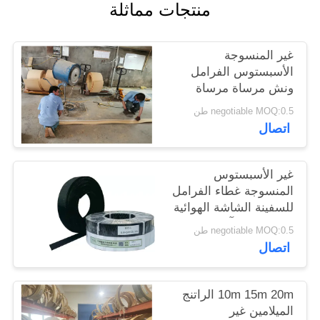
منتجات مماثلة
POLICY
غير المنسوجة
الأسبستوس الفرامل
ونش مرساة مرساة
الفرامل الميلامين الراتنج
negotiable MOQ:0.5 طن
الأصفر
اتصال
غير الأسبستوس
المنسوجة غطاء الفرامل
للسفينة الشاشة الهوائية
رصيف حفر آلة حفر
negotiable MOQ:0.5 طن
فرامل المصعد
اتصال
10m 15m 20m الراتنج
الميلامين غير