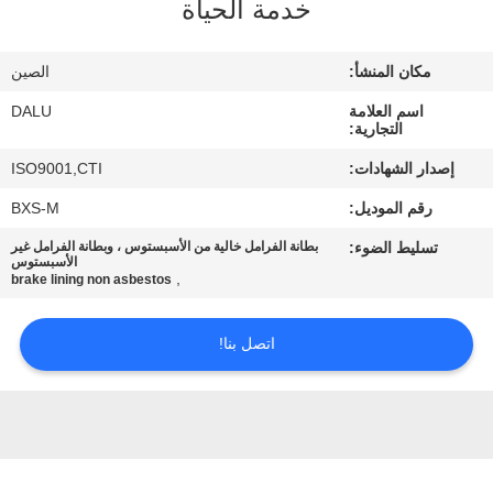
خدمة الحياة
مراقبة
مكان المنشأ:
الصين
الجودة
اسم العلامة
DALU
التجارية:
اتصل
إصدار الشهادات:
ISO9001,CTI
بنا
رقم الموديل:
BXS-M
تسليط الضوء:
بطانة الفرامل خالية من الأسبستوس ، وبطانة الفرامل غير
اطلب
الأسبستوس
,
brake lining non asbestos
اقتباس
اتصل بنا!
خريطة
الموقع
PRIVACY