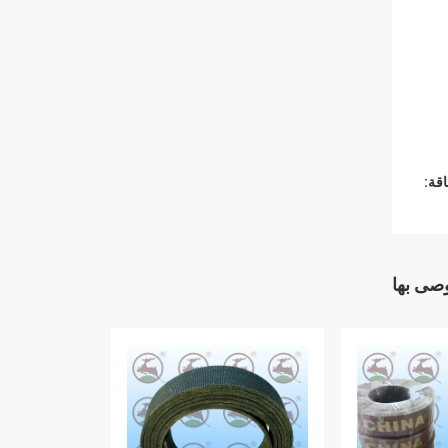
قة:
وصى بها