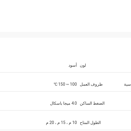
لون
أسود
دسية
ظروف العمل
100 ~ 150 ℃
الضغط الساكن
4.0 ميجا باسكال
الطول المتاح
10 م ، 15 م ، 20 م