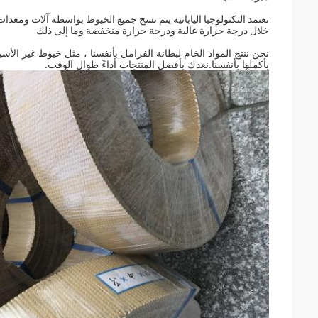
نعتمد التكنولوجيا اليابانية.يتم نسج جميع الخيوط بواسطة آلات ومعدات 
خلال درجة حرارة عالية ودرجة حرارة منخفضة وما إلى ذلك.
نحن ننتج المواد الخام لبطانة الفرامل بأنفسنا ، مثل خيوط غير ا
بأكملها بأنفسنا.نعدك بأفضل المنتجات أداءً طوال الوقت.