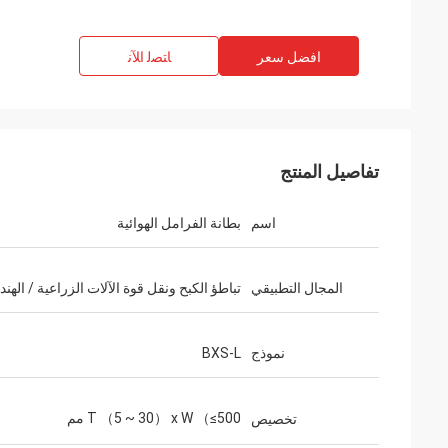
افضل سعر
ﺎﺘﺼﻟ ﺍﻶﻧ
تفاصيل المنتج
اسم
بطانة الفرامل الهوائية
المجال التطبيقي
تباطؤ الكبح ونقل قوة الآلات الزراعية / الهن
نموذج
BXS-L
T （5 ~ 30） x W （≤500 مم
تخصيص