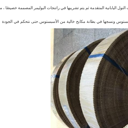
النول اليابانية المتقدمة ثم يتم تشريبها في راتنجات البوليمر المصممة خصيصًا ، م
لأسبستوس ونسجها في بطانة مكابح خالية من الأسبستوس.حتى نتحكم في الجودة