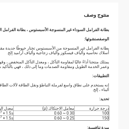
منتوج وصف
بطانة الفرامل السوداء غير المنسوجة الأسبستوس ، بطانة الفرامل الرافعة
الوصف
ص
نشوئها:
بطانة الفرامل غير المنسوجة من الأسبستوس تختار خيوطًا جديدة مقا
أسلاك نحاسية وألياف فيسكوز وألياف زجاجية وألياف أراميد إلخ.
يمتلك منتجنا أداءً عاليًا لمقاومة التآكل ، ومعدل التآكل المنخفض ، وقو
وعمر الخدمة الطويل ومقاومة الصدمات وما إلى ذلك ، فهي بالتأكيد منتجا
التطبيقات:
إنه يستخدم على نطاق واسع لفرملة التباطؤ ونقل الطاقة لآلات الطاقة
البناء ، إلخ.
تحديد:
درجة حرارة
معامل الاحتكاك (μ)
معدل البلى (/ Nm
-7
≤1.5 × 10
0.30 ~ 0.60
100
-7
≤1.5 × 10
0.25 ~ 0.60
150
ميزة تنافسية: