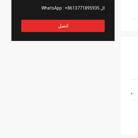
ال WhatsApp :
+8613771895935
اتصل