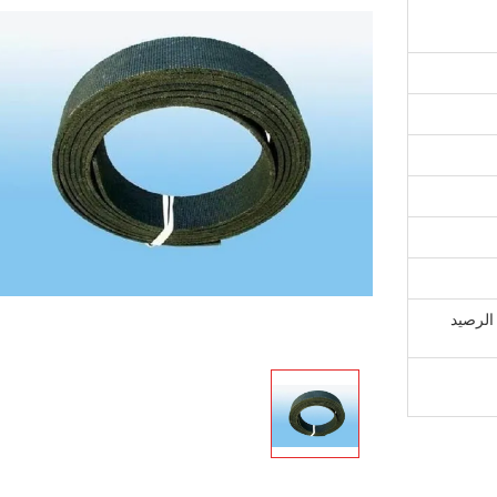
T / دفعة أولى قبل الإنتاج ، 70٪ الرصيد