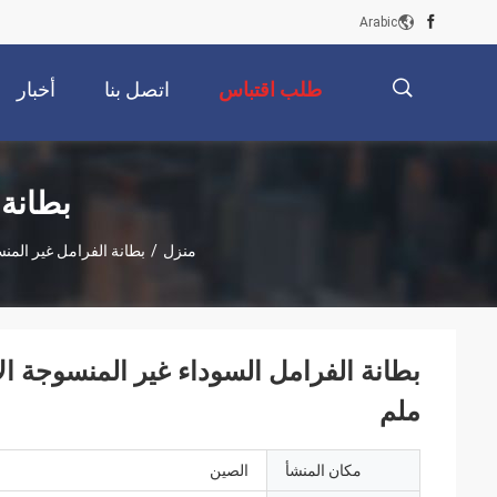
Arabic
طلب اقتباس
اتصل بنا
أخبار
描
بطانة
منزل
/
بطانة الفرامل غير الم
述
ملم
مكان المنشأ
الصين