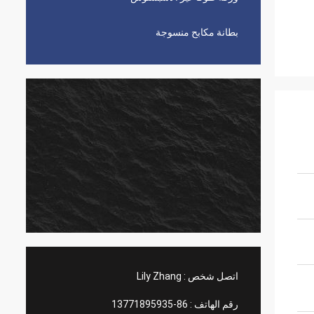
بطانة مكابح منسوجة
اتصل شخص :
Lily Zhang
رقم الهاتف :
86-13771895935