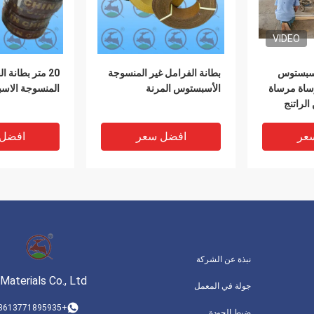
VIDEO
أسبستوس
بطانة الفرامل غير المنسوجة
20 متر بطانة 
ساة مرساة
الأسبستوس المرنة
المنسوجة الاس
الراتنج
عر
افضل سعر
افضل
نبذة عن الشركة
Materials Co., Ltd.
جولة في المعمل
VIDEO
VIDEO
+8613771895935
ضبط الجودة