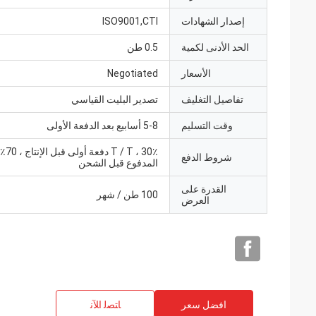
إصدار الشهادات
ISO9001,CTI
الحد الأدنى لكمية
0.5 طن
الأسعار
Negotiated
تفاصيل التغليف
تصدير البليت القياسي
وقت التسليم
5-8 أسابيع بعد الدفعة الأولى
 T ، 30٪
شروط الدفع
المدفوع قبل الشحن
القدرة على
100 طن / شهر
العرض
افضل سعر
ﺎﺘﺼﻟ ﺍﻶﻧ