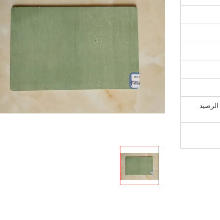
T / دفعة أولى قبل الإنتاج ، 70٪ الرصيد