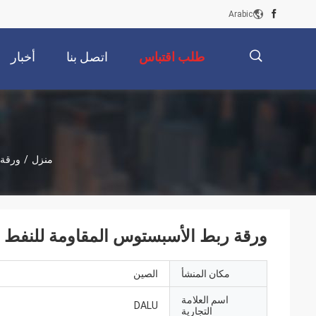
Arabic
طلب اقتباس
اتصل بنا
أخبار
描
منزل
/
ورقة 
述
ورقة ربط الأسبستوس المقاومة للنفط 
مكان المنشأ
الصين
اسم العلامة
DALU
التجارية