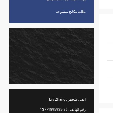
بطانة مكابح منسوجة
اتصل شخص :
Lily Zhang
رقم الهاتف :
86-13771895935