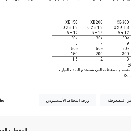
XB150
XB200
XB300
1.8 ± 0.2
1.8 ± 0.2
1.8 ± 0.2
12 ± 5
12 ± 5
12 ± 5
≥30
≥30
≥30
5
7
9
≤50
≤50
≤50
150
200
300
1.5
2
3
خ.
الشفة والمضخات التي تستخدم الماء ، التيار ،
 إلخ.
وس المضغوطة
ورقة المطاط الأسبستوس
بطا
المنتجات الم