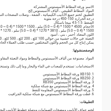
الاسم: ورقة المطاط الأسبستوس المشتركة
المواد: المطاط الطبيعي ، ألياف الأسبستوس إلخ.
التطبيق: لختم جميع الأنابيب الكيميائية ، الشفة ، وصلات المضخات التي ت
درجة الحرارة: 150-450 درجة مئوية
الضغط: 1.5-4.5 ميجا باسكال
1500 * (0.4 ~ 5.0) ملم ، 3810 * 1270 * (0.4 ~ 5.0) ملم ، 1270 * 1270 * (0.4 ~ 5.0) ملم
اللون المعتاد: أحمر ، بني ، أسود
التعبئة: في حالات خشبية من حوالي 100 كلغ ، 200 كلغ ، 500 كلغ ، 1000 كلغ صافي لكل منهما.
يمكن إنتاج كل من الحجم واللون المختلفين حسب طلب العملاء الخا
الوصف
ص
نشوئها:
المواد: مصنوعة من ألياف الأسبستوس والمطاط ومواد التعبئة المقا
الاستخدامات: تستخدم للمعدات في الماء والبخار وما إلى ذلك وتست
1. XB150 ورقة المطاط الأسبستوس
2. XB250 ورقة المطاط الأسبستوس
3. ورقة المطاط الأسبستوس XB350
4. ورقة المطاط الأسبستوس مع شبكة سلكية
5. ورقة المطاط الأسبستوس المقاومة للنفط
6. غطت ورقة المطاط الأسبستوس مع شبكة سلكية الجرافيت
التطبيقات:
لختم حواف الأنابيب ومضخات الصمامات ووصلة خطوط الأنابيب البحري