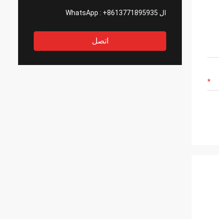
ال WhatsApp :
+8613771895935
اتصل