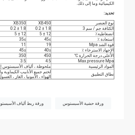
الكيميائية وما إلى ذلك.
تحديد:
نوع العنصر
XB450
XB350
الكثافة جم / سم 3
1.8 ± 0.2
1.8 ± 0.2
انضغاطية٪
12 ± 5
12 ± 5
استعادة ٪
≥45
≥35
قوة الشد Mpa
19
11
الإجهاد الاسترخاء ٪
≤40
≤45
الأعلى.درجة الحرارة ℃
450
350
3.5
4.5
Max.pressure Mpa
المواد الرئيسية
ملحوظة ، ألياف الأسبستوس إل
لختم جميع الأنابيب الكيماوية و
نطاق التطبيق
الهواء ، الأمونيا ، الغاز ، الغسول
ورقة حشية الأسبستوس
ورقة ربط ألياف الأسبست