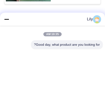
فئات شعبية
جميع
Lily
بطانة الفرامل غير
بطانة الفرامل
10:35 AM
المنسوجة الأسبستوس
الاسبستوس
Good day, what product are you looking for?
لفة بطانة الفرامل
بطانة المكابح الصناعية
المنسوجة
ورقة الوصل غير
ورقة ربط الأسبستوس
الأسبستوس
ورقة حشية توصيل
مادة كتلة الفرامل
الزيت