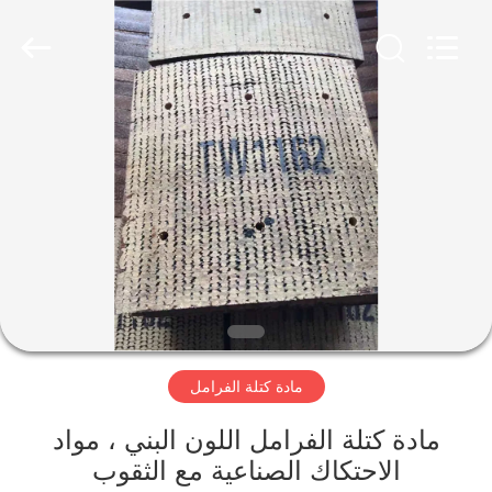
Ningbo
Xinyan
Friction
Materials
Co.,
Ltd..
All
Rights
منزل،
Reserved.
بيت
منتجات
معلومات
عنا
مادة كتلة الفرامل
جولة
في
مادة كتلة الفرامل اللون البني ، مواد
الاحتكاك الصناعية مع الثقوب
المعمل