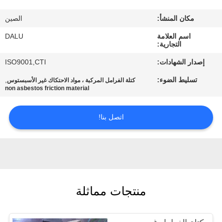
مكان المنشأ:
الصين
مراقبة
اسم العلامة
DALU
الجودة
التجارية:
إصدار الشهادات:
ISO9001,CTI
اتصل
تسليط الضوء:
,
كتلة الفرامل المركبة ، مواد الاحتكاك غير الأسبستوس
بنا
non asbestos friction material
اتصل بنا!
اطلب
اقتباس
خريطة
الموقع
منتجات مماثلة
PRIVACY