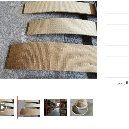
T / دفعة أولى قبل الإنتاج ، 70٪ الرصيد