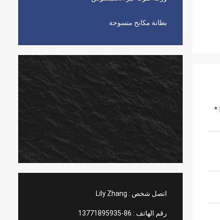
بطانة مكابح منسوجة
سمك بطانة الفرامل غير الأسبستوس （5 ~ 30 *
اتصل شخص :
Lily Zhang
رقم الهاتف :
86-13771895935