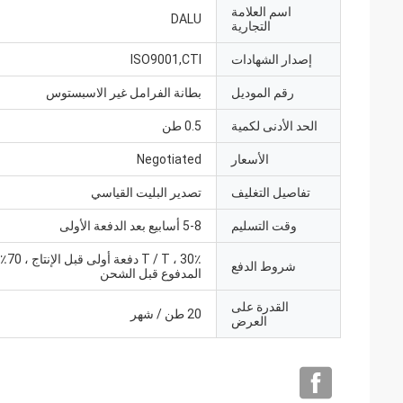
اسم العلامة
DALU
التجارية
إصدار الشهادات
ISO9001,CTI
رقم الموديل
بطانة الفرامل غير الاسبستوس
الحد الأدنى لكمية
0.5 طن
الأسعار
Negotiated
تفاصيل التغليف
تصدير البليت القياسي
وقت التسليم
5-8 أسابيع بعد الدفعة الأولى
 T ، 30٪
شروط الدفع
المدفوع قبل الشحن
القدرة على
20 طن / شهر
العرض