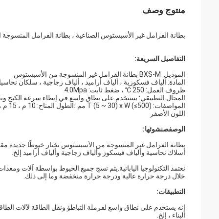
منتوج وصف
بطانة الفرامل غير الأسبستوس الصناعية ، بطانة الفرامل المنسوجة 
التفاصيل السريعة:
الموديل: BXS-M بطانة الفرامل غير المنسوجة من الأسبستوس
المادة: ألياف فسكوزية ، ألياف أراميد ، ألياف زجاجية ، سلكان نحاسيان
ظروف العمل: 250 ℃ ، ضغط ثابت: 4.0Mpa
المجال التطبيقي: يستخدم على نطاق واسع في إبطاء سرعة الكبح ونقل
المواصفات: T (5 ~ 30) x W (≤500) مم ؛الطول المتاح: 10 م ، 15 م ، 20 م
اللون الأصفر
الوصف
ص
نشوئها:
بطانة الفرامل غير المنسوجة من الأسبستوس تختار خيوطًا جديدة مقا
أسلاك نحاسية وألياف فيسكوز وألياف زجاجية وألياف أراميد إلخ.
نعتمد التكنولوجيا اليابانية.يتم نسج جميع الخيوط بواسطة آلات ومعدات 
خلال درجة حرارة عالية ودرجة حرارة منخفضة وما إلى ذلك.
التطبيقات:
إنه يستخدم على نطاق واسع لفرملة التباطؤ ونقل الطاقة لآلات الطاقة
البناء ، إلخ.