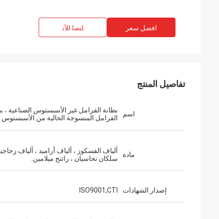
افضل سعر
ﺎﺘﺼﻟ ﺍﻶﻧ
تفاصيل المنتج
بطانة الفرامل غير الأسبستوس الصناعية ، ب
اسم
الفرامل المنسوجة الخالية من الأسبستوس
ألياف الفسكوز ، ألياف أراميد ، ألياف زجاجية
مادة
سلكان نحاسيان ، راتنج ميلامين.
إصدار الشهادات
ISO9001,CTI