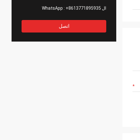
ال WhatsApp :
+8613771895935
اتصل