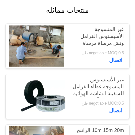
POLICY
منتجات مماثلة
غير المنسوجة
الأسبستوس الفرامل
ونش مرساة مرساة
الفرامل الميلامين الراتنج
negotiable MOQ:0.5 طن
الأصفر
اتصال
غير الأسبستوس
المنسوجة غطاء الفرامل
للسفينة الشاشة الهوائية
رصيف حفر آلة حفر
negotiable MOQ:0.5 طن
فرامل المصعد
اتصال
10m 15m 20m الراتنج