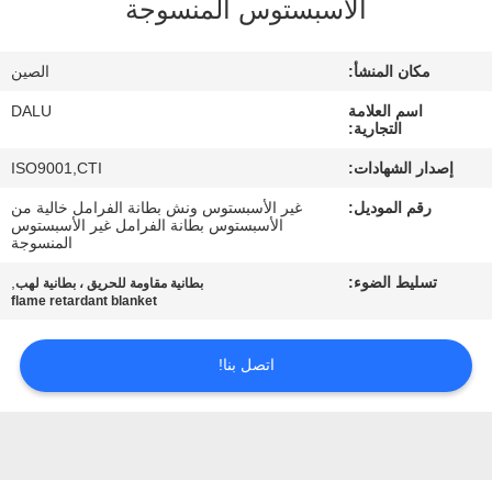
الأسبستوس المنسوجة
مراقبة
مكان المنشأ:
الصين
الجودة
اسم العلامة
DALU
التجارية:
اتصل
إصدار الشهادات:
ISO9001,CTI
بنا
رقم الموديل:
غير الأسبستوس ونش بطانة الفرامل خالية من
الأسبستوس بطانة الفرامل غير الأسبستوس
المنسوجة
اطلب
تسليط الضوء:
,
بطانية مقاومة للحريق ، بطانية لهب
اقتباس
flame retardant blanket
اتصل بنا!
خريطة
الموقع
PRIVACY