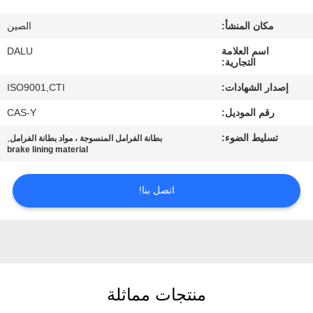
مكان المنشأ:
الصين
مراقبة
اسم العلامة
DALU
الجودة
التجارية:
إصدار الشهادات:
ISO9001,CTI
اتصل
رقم الموديل:
CAS-Y
بنا
تسليط الضوء:
,
بطانة الفرامل المنسوجة ، مواد بطانة الفرامل
brake lining material
اطلب
اقتباس
اتصل بنا!
خريطة
الموقع
منتجات مماثلة
PRIVACY