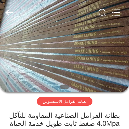
Ningbo
Xinyan
Friction
Materials
Co.,
Ltd..
All
Rights
منزل،
Reserved.
بيت
منتجات
معلومات
عنا
بطانة الفرامل الاسبستوس
جولة
في
بطانة الفرامل الصناعية المقاومة للتآكل
4.0Mpa ضغط ثابت طويل خدمة الحياة
المعمل