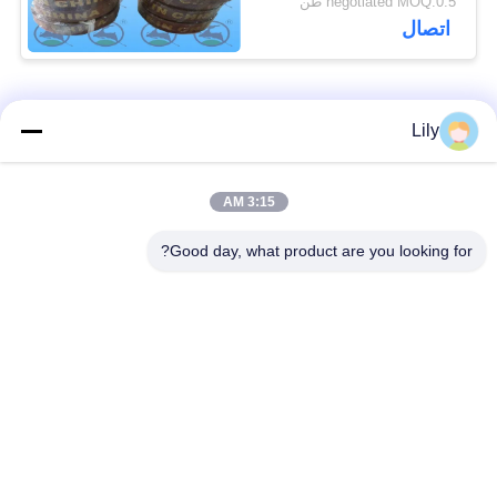
negotiated MOQ:0.5 طن
اتصال
فئات شعبية
جميع
Lily
بطانة الفرامل غير
بطانة الفرامل
3:15 AM
المنسوجة الأسبستوس
الاسبستوس
Good day, what product are you looking for?
لفة بطانة الفرامل
بطانة المكابح الصناعية
المنسوجة
ورقة الوصل غير
ورقة ربط الأسبستوس
الأسبستوس
ورقة حشية توصيل
مادة كتلة الفرامل
الزيت