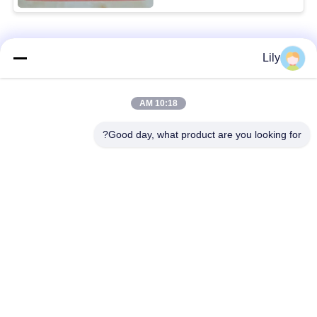
فئات شعبية
جميع
Lily
بطانة الفرامل غير
بطانة الفرامل
10:18 AM
المنسوجة الأسبستوس
الاسبستوس
Good day, what product are you looking for?
لفة بطانة الفرامل
بطانة المكابح الصناعية
المنسوجة
ورقة الوصل غير
ورقة ربط الأسبستوس
الأسبستوس
ورقة حشية توصيل
مادة كتلة الفرامل
الزيت