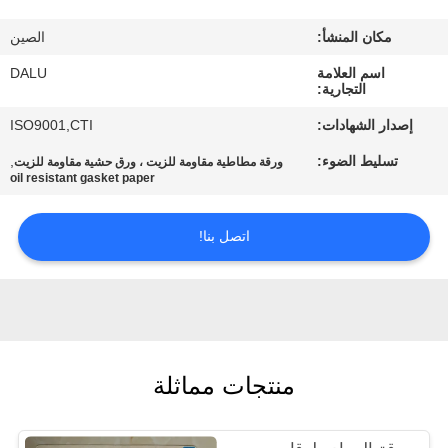
مكان المنشأ:
الصين
مراقبة
اسم العلامة
DALU
الجودة
التجارية:
إصدار الشهادات:
ISO9001,CTI
اتصل
تسليط الضوء:
,
ورقة مطاطية مقاومة للزيت ، ورق حشية مقاومة للزيت
بنا
oil resistant gasket paper
اتصل بنا!
اطلب
اقتباس
خريطة
الموقع
منتجات مماثلة
PRIVACY