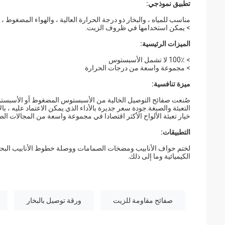
تطبيق نموذجي:
مناسب للمياه ، والبخار ذو درجة الحرارة العالية ، والهواء المضغوط ، 
> يمكن استخدامها في ظروف الزيت.
الميزات الرئيسية:
> 100٪ لا تشمل الأسبستوس
> مجموعة واسعة من درجات الحرارة
ميزة تنافسية:
صُنعت صفائح التوصيل الخالية من الأسبستوس المضغوط أو الأسبستوس
التعبئة والصبغة.جودة سعر جديرة بالأداء الذي يمكن الاعتماد عليه ، 
خيار تعبئة الألواح الأكثر اقتصادا في مجموعة واسعة من المجالات الص
التطبيقات:
لختم حواف الأنابيب ومضخات الصمامات ووصلة خطوط الأنابيب البحري
الكيميائية وما إلى ذلك.
صفائح مقاومة للزيت
ورقة توصيل بالبخار