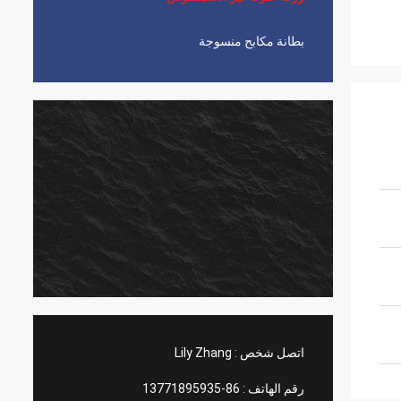
بطانة مكابح منسوجة
اتصل شخص :
Lily Zhang
رقم الهاتف :
86-13771895935