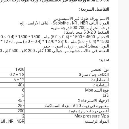
2.0-5.0 Mpa ورقة طوقا غير الأسبستوس ، ورقة طوقا درجة الحرارة العالية
التفاصيل السريعة:
الاسم: ورقة طوقا غير الأسبستوس
المواد: ألياف Sepiolite ، NR ، NBR ، ألياف الأراميد ، إلخ.
درجة الحرارة: 200-500 درجة مئوية
الضغط: 2.0-5.0 ميجا باسكال
1500 * (0.4 ~ 5.0) ملم ، 3810 * 1270 * (0.4 ~ 5.0) ملم ، 1270 * 1270 * (0.4 ~ 5.0) ملم
اللون المعتاد: أخضر ، أزرق ، أسود ، أحمر
التعبئة: في حالات خشبية من حوالي 100 كلغ ، 200 كلغ ، 500 كلغ ، 1000 كلغ صافي لكل منهما.
تحديد:
نوع العنصر
1920
الكثافة جم / سم 3
1.8 ± 0.2
انضغاطية٪
12 ± 5
استعادة ٪
≥40
قوة الشد Mpa
6
تآكل
لا
الإجهاد الاسترخاء ٪
≤45
مغمورة في زيت 20 # ، تزداد السماكة٪
≤25
أقصى درجة حرارة مئوية
200
2
Max.pressure Mpa
المواد الرئيسية
NR ، NBR ، ألياف Sepiolite ، ألياف أراميد ، إلخ.