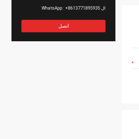
ال WhatsApp :
+8613771895935
اتصل