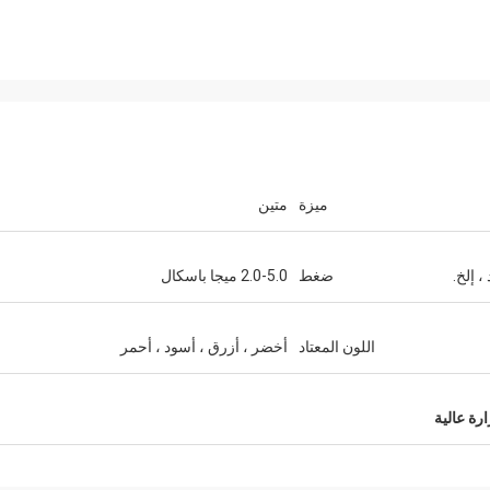
ميزة
متين
ضغط
2.0-5.0 ميجا باسكال
اللون المعتاد
أخضر ، أزرق ، أسود ، أحمر
ة عالية