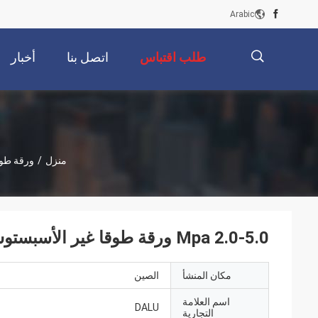
Arabic
طلب اقتباس
اتصل بنا
أخبار
描
منزل
/
ورقة طوق
述
2.0-5.0 Mpa ورقة طوقا غير الأسبستوس ، ورقة طوقا درجة الحرارة العالية
مكان المنشأ
الصين
اسم العلامة
DALU
التجارية