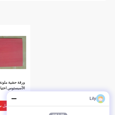
ورقة حشية ملونة 
الأسبستوس اختيار
ISO 9001
Lily
افضل س