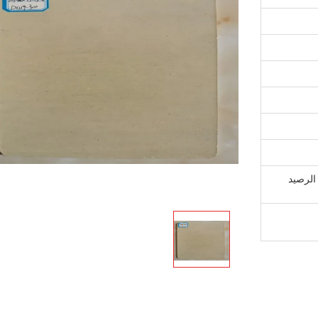
T / دفعة أولى قبل الإنتاج ، 70٪ الرصيد