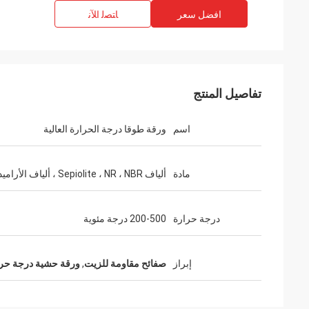
افضل سعر
ﺎﺘﺼﻟ ﺍﻶﻧ
تفاصيل المنتج
اسم
ورقة طوقا درجة الحرارة العالية
مادة
ألياف Sepiolite ، NR ، NBR ، ألياف الأراميد ، إلخ.
درجة حرارة
200-500 درجة مئوية
إبراز
صفائح مقاومة للزيت
,
ورقة حشية درجة حرار