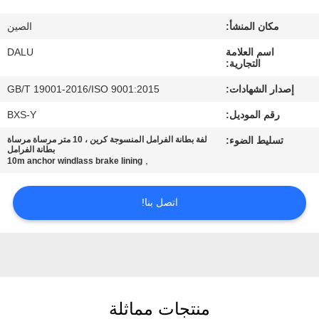
مكان المنشأ:
الصين
مراقبة
اسم العلامة
DALU
الجودة
التجارية:
إصدار الشهادات:
GB/T 19001-2016/ISO 9001:2015
اتصل
رقم الموديل:
BXS-Y
بنا
تسليط الضوء:
لفة بطانة الفرامل المنسوجة كرين ، 10 متر مرساة مرساة
بطانة الفرامل
,
10m anchor windlass brake lining
اطلب
اقتباس
اتصل بنا!
خريطة
الموقع
منتجات مماثلة
PRIVACY