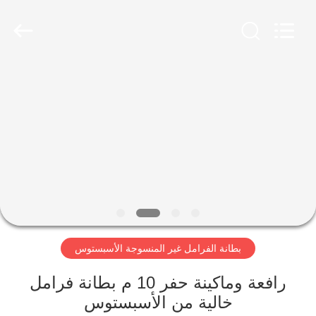
Ningbo
Xinyan
Friction
Materials
Co.,
Ltd..
All
Rights
منزل،
Reserved.
بيت
منتجات
معلومات
عنا
بطانة الفرامل غير المنسوجة الأسبستوس
جولة
في
رافعة وماكينة حفر 10 م بطانة فرامل
خالية من الأسبستوس
المعمل