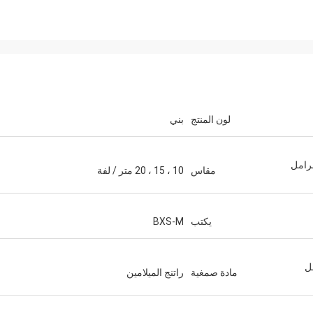
لون المنتج
بني
فرامل
مقاس
10 ، 15 ، 20 متر / لفة
يكتب
BXS-M
ل
مادة صمغية
راتنج الميلامين