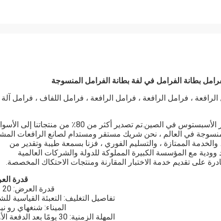
امل بطانة الفرامل في لفة بطانة الفرامل المنسوجة
افعة ، فرامل الرافعة ، فرامل الرافعة ، فرامل اللفاف ، فرامل آلة
Ningbo Xinyan هي شركة محترفة لتصنيع مواد الاحتكاك غير الأسبستوس في الصين.تم تصدير أكثر من 80٪ من منتجاتنا إلى
المنسوجة في العالم ، نحن شريك مستقر ومستدام لصانع الرافعات المش
ية ، والخدمة الممتازة ، والتسليم الفوري ، فزنا بسمعة طيبة وتقدير من
د وودية مع المؤسسة الكبيرة المملوكة للدولة والشركات العالمية
قدرة الع
قدرة العرض: 20 طن
تفاصيل التغليف: التعبئة القياسية لل
الميناء: شنغهاي رو نين
المهلة الزمنية: 30 يومًا بعد الدفعة الأولى