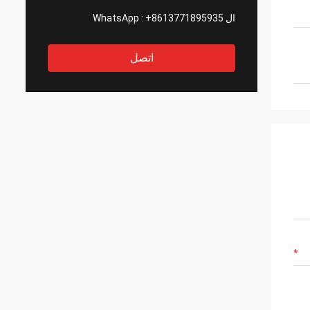
ال WhatsApp :
+8613771895935
اتصل