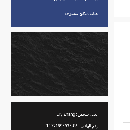
بطانة مكابح منسوجة
اتصل شخص :
Lily Zhang
رقم الهاتف :
86-13771895935