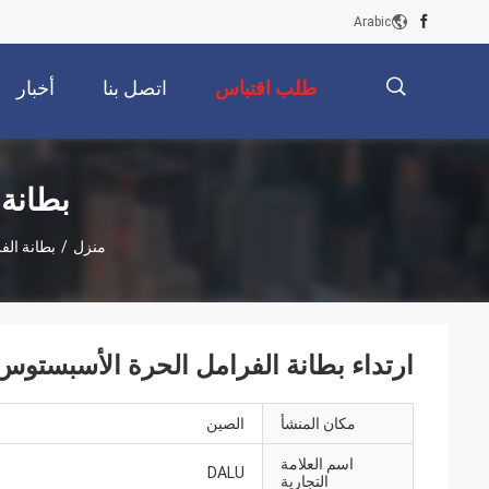
Arabic
طلب اقتباس
اتصل بنا
أخبار
描
بطانة
منزل
/
بطانة ال
述
ارتداء بطانة الفرامل الحرة الأسبستوس
مكان المنشأ
الصين
اسم العلامة
DALU
التجارية