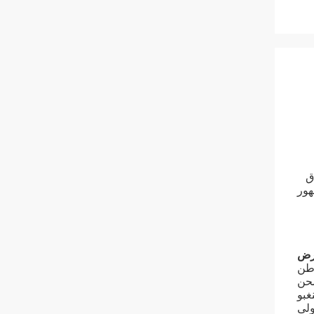
 الأسواق
هور
رض
شحن
غبو