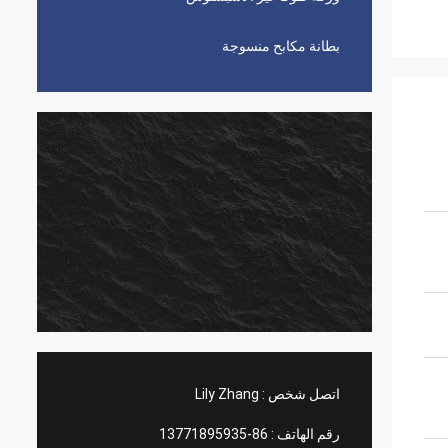
بطانة مكابح منسوجة
اتصل شخص :
Lily Zhang
رقم الهاتف :
86-13771895935