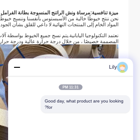
ميزة تنافسية:
مرساة ونش الراتنج المنسوجة بطانة الفرامل 
نحن ننتج خيوطًا خالية من الأسبستوس بأنفسنا وننسج خيوطًا
المواد الخام إلى المنتجات النهائية.لا داعي للقلق بشأن الج
نعتمد التكنولوجيا اليابانية.يتم نسج جميع الخيوط بواسطة آلات
المصممة خصيصًا ، من خلال درجة حرارة عالية ودرجة حرار
Lily
11:31 PM
Good day, what product are you looking 
for?