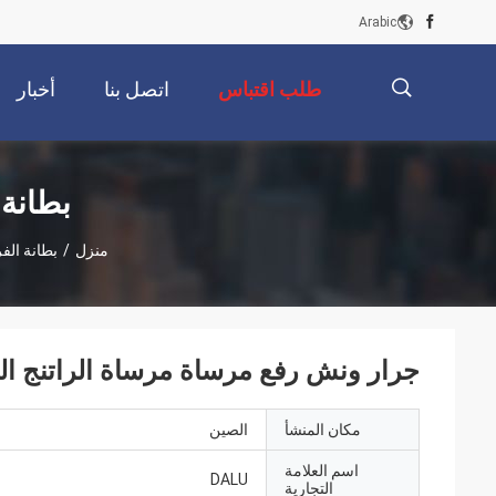
Arabic
طلب اقتباس
اتصل بنا
أخبار
描
بطانة
منزل
/
بطانة الف
述
جرار ونش رفع مرساة مرساة الراتنج ال
مكان المنشأ
الصين
اسم العلامة
DALU
التجارية