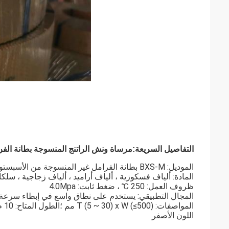
التفاصيل السريعة:
مرساة ونش الراتنج المنسوجة بطانة الفر
الموديل: BXS-M بطانة الفرامل غير المنسوجة من الأسبستوس
المادة: ألياف فسكوزية ، ألياف أراميد ، ألياف زجاجية ، سلكا
ظروف العمل: 250 ℃ ، ضغط ثابت: 4.0Mpa
المجال التطبيقي: يستخدم على نطاق واسع في إبطاء سرعة ال
المواصفات: T (5 ~ 30) x W (≤500) مم ؛الطول المتاح: 10 م ، 15 م ، 20 م
اللون الأصفر