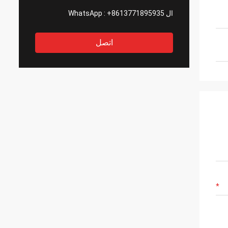
ال WhatsApp :
+8613771895935
اتصل