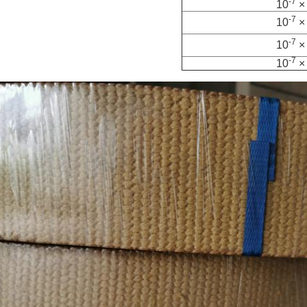
-7
-7
-7
-7