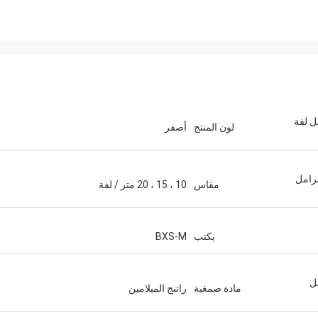
ل لفة
لون المنتج
أصفر
فرامل
مقاس
10 ، 15 ، 20 متر / لفة
يكتب
BXS-M
ل
مادة صمغية
راتنج الميلامين