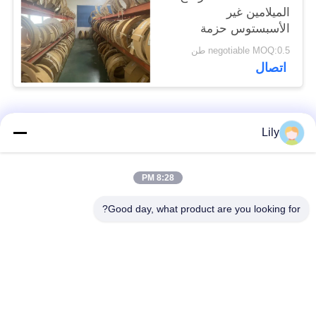
الميلامين غير
الأسبستوس حزمة
الفرامل المنسوجة لمركز
negotiable MOQ:0.5 طن
السفينة
اتصال
فئات شعبية
جميع
Lily
بطانة الفرامل غير
بطانة الفرامل
8:28 PM
المنسوجة الأسبستوس
الاسبستوس
Good day, what product are you looking for?
لفة بطانة الفرامل
بطانة المكابح الصناعية
المنسوجة
ورقة الوصل غير
ورقة ربط الأسبستوس
الأسبستوس