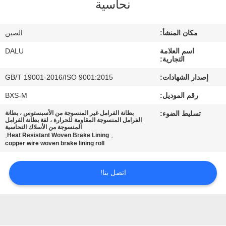
نحاسية
مراقبة
مكان المنشأ:
الصين
الجودة
اسم العلامة
DALU
التجارية:
اتصل
إصدار الشهادات:
GB/T 19001-2016/ISO 9001:2015
بنا
رقم الموديل:
BXS-M
تسليط الضوء:
بطانة الفرامل غير المنسوجة من الأسبستوس ، بطانة
اطلب
الفرامل المنسوجة المقاومة للحرارة ، لفة بطانة الفرامل
المنسوجة من الأسلاك النحاسية
,
,
Heat Resistant Woven Brake Lining
اقتباس
copper wire woven brake lining roll
خريطة
اتصل بنا!
الموقع
PRIVACY