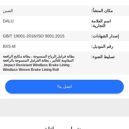
مكان المنشأ:
الصين
مراقبة
اسم العلامة
DALU
الجودة
التجارية:
إصدار الشهادات:
GB/T 19001-2016/ISO 9001:2015
اتصل
رقم الموديل:
BXS-M
بنا
تسليط الضوء:
بطانة فرامل الرياح المنسوجة ، بطانة مكابح الرافعة
المقاومة للتأثير ، بطانة الفرامل المنسوجة بالرافعة
,
,
Impact Resistant Windlass Brake Lining
اطلب
Windlass Woven Brake Lining Roll
اقتباس
اتصل بنا!
خريطة
الموقع
PRIVACY