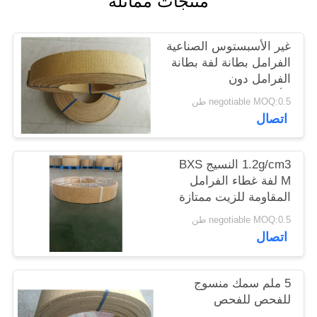
منتجات مماثلة
POLICY
غير الأسبستوس الصناعية
الفرامل بطانة لفة بطانة
الفرامل دون
الأسبستوس
negotiable MOQ:0.5 طن
اتصال
1.2g/cm3 النسيج BXS
M لفة غطاء الفرامل
المقاومة للزيت ممتازة
negotiable MOQ:0.5 طن
اتصال
5 ملم سمك منسوج
للفحص للفحص