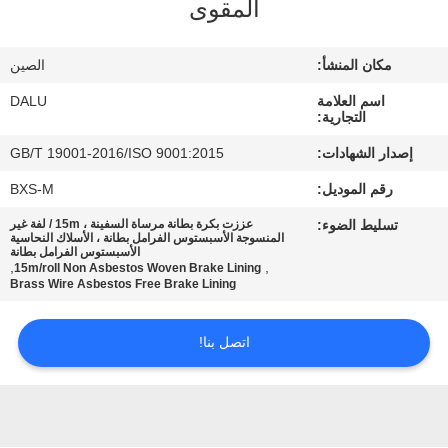
المقوى
مراقبة
مكان المنشأ:
الصين
الجودة
اسم العلامة
DALU
التجارية:
اتصل
إصدار الشهادات:
GB/T 19001-2016/ISO 9001:2015
بنا
رقم الموديل:
BXS-M
تسليط الضوء:
عززت بكرة بطانة مرساة السفينة ، 15m / لفة غير
اطلب
المنسوجة الأسبستوس الفرامل بطانة ، الأسلاك النحاسية
الأسبستوس الفرامل بطانة
,
,
15m/roll Non Asbestos Woven Brake Lining
اقتباس
Brass Wire Asbestos Free Brake Lining
خريطة
اتصل بنا!
الموقع
PRIVACY