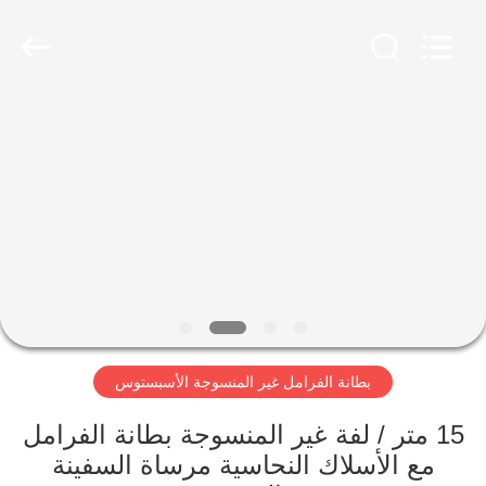
Ningbo
Xinyan
Friction
Materials
Co.,
Ltd..
All
Rights
منزل،
Reserved.
بيت
منتجات
معلومات
عنا
بطانة الفرامل غير المنسوجة الأسبستوس
جولة
في
15 متر / لفة غير المنسوجة بطانة الفرامل
مع الأسلاك النحاسية مرساة السفينة
المعمل