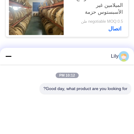
الميلامين غير
الأسبستوس حزمة
الفرامل المنسوجة لمركز
negotiable MOQ:0.5 طن
السفينة
اتصال
فئات شعبية
جميع
Lily
بطانة الفرامل غير
بطانة الفرامل
10:12 PM
المنسوجة الأسبستوس
الاسبستوس
Good day, what product are you looking for?
لفة بطانة الفرامل
بطانة المكابح الصناعية
المنسوجة
ورقة الوصل غير
ورقة ربط الأسبستوس
الأسبستوس