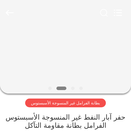
Ningbo
Xinyan
Friction
Materials
Co.,
Ltd..
All
Rights
منزل،
Reserved.
بيت
منتجات
معلومات
عنا
بطانة الفرامل غير المنسوجة الأسبستوس
جولة
في
حفر آبار النفط غير المنسوجة الأسبستوس
الفرامل بطانة مقاومة التآكل
المعمل