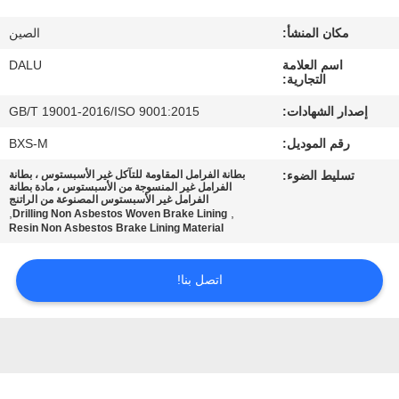
مكان المنشأ:
الصين
مراقبة
اسم العلامة
DALU
الجودة
التجارية:
إصدار الشهادات:
GB/T 19001-2016/ISO 9001:2015
اتصل
رقم الموديل:
BXS-M
بنا
تسليط الضوء:
بطانة الفرامل المقاومة للتآكل غير الأسبستوس ، بطانة
الفرامل غير المنسوجة من الأسبستوس ، مادة بطانة
الفرامل غير الأسبستوس المصنوعة من الراتنج
اطلب
,
,
Drilling Non Asbestos Woven Brake Lining
Resin Non Asbestos Brake Lining Material
اقتباس
اتصل بنا!
خريطة
الموقع
PRIVACY