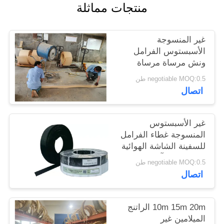
منتجات مماثلة
POLICY
غير المنسوجة
الأسبستوس الفرامل
ونش مرساة مرساة
الفرامل الميلامين الراتنج
negotiable MOQ:0.5 طن
الأصفر
اتصال
غير الأسبستوس
المنسوجة غطاء الفرامل
للسفينة الشاشة الهوائية
رصيف حفر آلة حفر
negotiable MOQ:0.5 طن
فرامل المصعد
اتصال
10m 15m 20m الراتنج
الميلامين غير