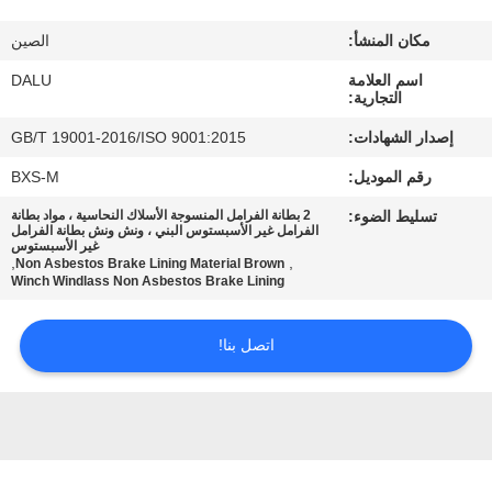
مكان المنشأ:
الصين
مراقبة
اسم العلامة
DALU
الجودة
التجارية:
إصدار الشهادات:
GB/T 19001-2016/ISO 9001:2015
اتصل
رقم الموديل:
BXS-M
بنا
تسليط الضوء:
2 بطانة الفرامل المنسوجة الأسلاك النحاسية ، مواد بطانة
الفرامل غير الأسبستوس البني ، ونش ونش بطانة الفرامل
غير الأسبستوس
اطلب
,
,
Non Asbestos Brake Lining Material Brown
Winch Windlass Non Asbestos Brake Lining
اقتباس
اتصل بنا!
خريطة
الموقع
PRIVACY