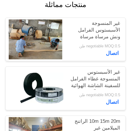
منتجات مماثلة
POLICY
غير المنسوجة
الأسبستوس الفرامل
ونش مرساة مرساة
الفرامل الميلامين الراتنج
negotiable MOQ:0.5 طن
الأصفر
اتصال
غير الأسبستوس
المنسوجة غطاء الفرامل
للسفينة الشاشة الهوائية
رصيف حفر آلة حفر
negotiable MOQ:0.5 طن
فرامل المصعد
اتصال
10m 15m 20m الراتنج
الميلامين غير