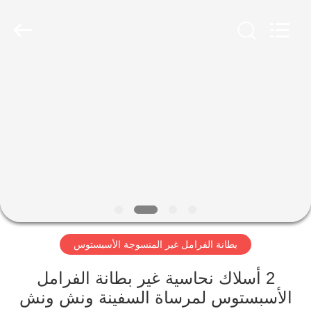
Ningbo
Xinyan
Friction
Materials
Co.,
Ltd..
All
Rights
منزل،
Reserved.
بيت
منتجات
معلومات
عنا
بطانة الفرامل غير المنسوجة الأسبستوس
جولة
في
2 أسلاك نحاسية غير بطانة الفرامل
الأسبستوس لمرساة السفينة ونش ونش
المعمل