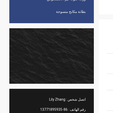
بطانة مكابح منسوجة
اتصل شخص :
Lily Zhang
رقم الهاتف :
86-13771895935