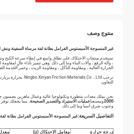
منتوج وصف
غير المنسوجة الأسبستوس الفرامل بطانة لفة مرساة السفينة ونش ا
تستخدم منتجات الاحتكاك على نطاق واسع في إبطاء سرعة الكبح ونقل 
، وآلة الرفع ، وآلات البناء وما إلى ذلك. وهي تتميز بأداء عالٍ لمقاو
الحرارة العالية ، ومقاومة التآكل ، ومقاومة الزيت ، وعمر الخدمة ال
ترحب rials Co. ، Ltd
التعاون.
نحن نملك معدات متطورة وتكنولوجيا عالية وعمال ماهرين يضمنون جودة 
2000
ومصنعنا
عمليات الاستيراد والتصدير الصحيحة
، مما يجعلك توفر ا
وجنوب شرق آسيا وما إلى ذلك.
التفاصيل السريعة:
غير المنسوجة الأسبستوس الفرامل بطانة لفة
درجة حرارة
معامل الاحتكاك (μ)
معدل البلى