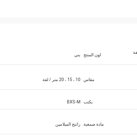
فة
لون المنتج
بني
مقاس
10 ، 15 ، 20 متر / لفة
يكتب
BXS-M
مادة صمغية
راتنج الميلامين