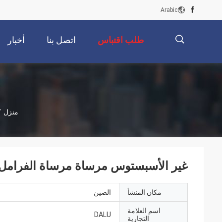
Arabic
طلب اقتباس
اتصل بنا
أخبار
描
منزل
/
述
غير الأسبستوس مرساة مرساة الفرامل 
مكان المنشأ
الصين
اسم العلامة
DALU
التجارية