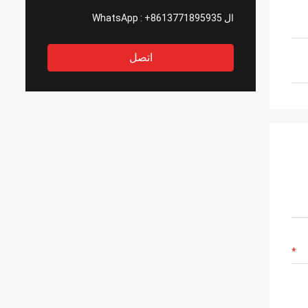
ال WhatsApp :
+8613771895935
اتصل