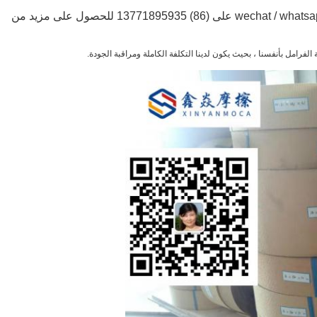
يرجى إرسال الاستفسار إلينا عبر البريد الإلكتروني أو wechat / whatsapp me على (86) 13771895935 للحصول على مزيد من
الفرامل بأنفسنا ، بحيث يكون لدينا التكلفة الكاملة ومراقبة الجودة.