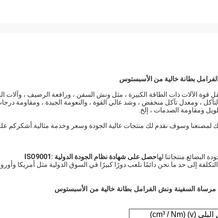
لفرامل بطانة خالية من الأسبستوس
قوة الآلات ذات الطاقة الكبيرة ، مثل ونش السفن ، ورافعة الرصيف ، وآلات ال
مة التآكل ، ومعدل تآكل منخفض ، وشد عالي القوة ، والنعومة الجيدة ، ومقاومة درجا
طويل ومقاومة الصدمات ، إلخ.
Ningbo Xinyan Friction Mate. بحرارة بزيارتك لمصنعنا وسوف نقدم لك منتجات عالية الجودة وسعر وخدمة مثالية.أشكركم ع
البضائع.منتجاتنا لها
حصل على شهادة نظام الجودة الدولية ISO9001:
لتكلفة إلى حد ما.نحن دائمًا نلعب دورًا كبيرًا في السوق الدولية مثل أمريكا وأوروب
 مرساة السفينة ونش الفرامل بطانة خالية من الأسبستوس
 (v) (cm³ / Nm)