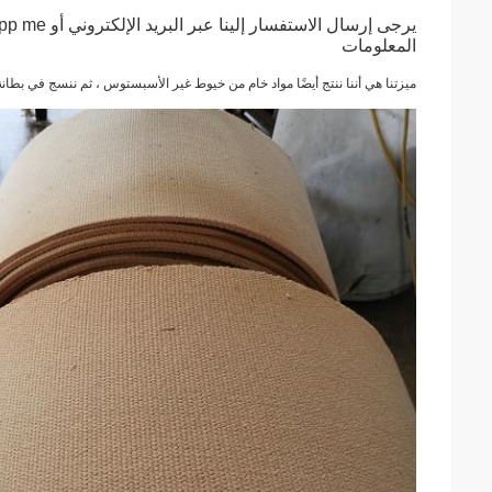
المعلومات
ميزتنا هي أننا ننتج أيضًا مواد خام من خيوط غير الأسبستوس ، ثم ننسج في بطانة 