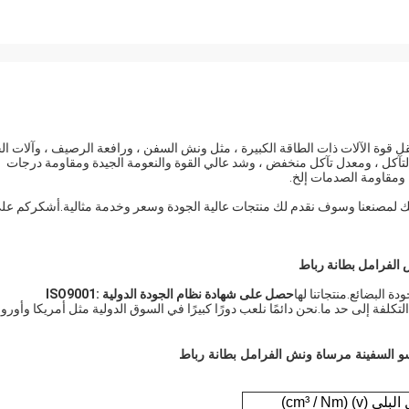
قوة الآلات ذات الطاقة الكبيرة ، مثل ونش السفن ، ورافعة الرصيف ، وآلات ال
ومة التآكل ، ومعدل تآكل منخفض ، وشد عالي القوة والنعومة الجيدة ومقاومة درجات
 ومقاومة الصدمات إلخ.
Ningbo Xinyan Friction Mate. بحرارة بزيارتك لمصنعنا وسوف نقدم لك منتجات عالية الجودة وسعر وخدمة مثالية.أشكركم ع
الفرامل بطانة رباط
البضائع.منتجاتنا لها
حصل على شهادة نظام الجودة الدولية ISO9001:
لتكلفة إلى حد ما.نحن دائمًا نلعب دورًا كبيرًا في السوق الدولية مثل أمريكا وأوروب
و السفينة مرساة ونش الفرامل بطانة رباط
 (v) (cm³ / Nm)