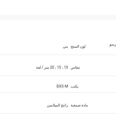
رسو
لون المنتج
بني
مقاس
10 ، 15 ، 20 متر / لفة
يكتب
BXS-M
مادة صمغية
راتنج الميلامين