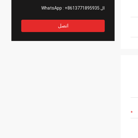
ال WhatsApp :
+8613771895935
اتصل