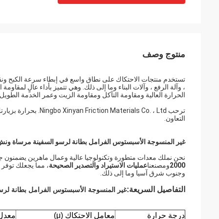
منتوج وصف
تستخدم منتجات الاحتكاك على نطاق واسع في إبطاء سرعة الكبح ونقل 
، وآلة الرفع ، وآلات البناء وما إلى ذلك. وهي تتميز بأداء عالٍ لمقا
الحرارة العالية ومقاومة التآكل ومقاومة الزيت وعمر الخدمة الطويل
ترحب rials Co. ، Ltd
التعاون.
غير المنسوجة الأسبستوس الفرامل بطانة لرسو السفينة مرساة ونش 
نحن نملك معدات متطورة وتكنولوجيا عالية وعمال ماهرين يضمنون جودة 
2000
ومصنعنا
عمليات الاستيراد والتصدير الصحيحة
، مما يجعلك توفر ا
وجنوب شرق آسيا وما إلى ذلك.
التفاصيل السريعة:
غير المنسوجة الأسبستوس الفرامل بطانة لرس
درجة حرارة
معامل الاحتكاك (μ)
معدل البلى