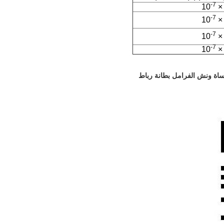
-7
-7
-7
-7
ساة ونش الفرامل بطانة رباط