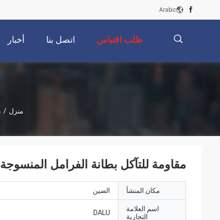
Arabic
طلب اقتباس
اتصل بنا
أخبار
描
منزل
/
ب
述
مقاومة للتآكل بطانة الفرامل المنسوجة
مكان المنشأ
الصين
اسم العلامة
DALU
التجارية