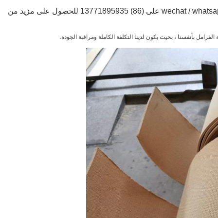
يرجى إرسال الاستفسار إلينا عبر البريد الإلكتروني أو wechat / whatsapp me على (86) 13771895935 للحصول على مزيد من
الفرامل بأنفسنا ، بحيث يكون لدينا التكلفة الكاملة ومراقبة الجودة.