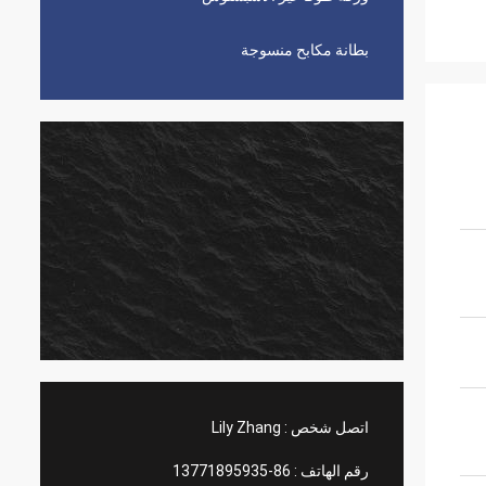
بطانة مكابح منسوجة
اتصل شخص :
Lily Zhang
رقم الهاتف :
86-13771895935