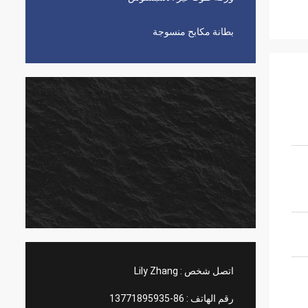
بطانة مكابح منسوجة
اتصل شخص :
Lily Zhang
رقم الهاتف :
86-13771895935