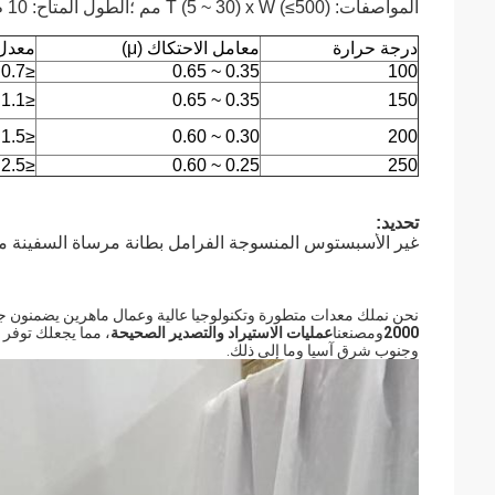
المواصفات: T (5 ~ 30) x W (≤500) مم ؛الطول المتاح: 10 م ، 15 م ، 20 م
درجة حرارة
معامل الاحتكاك (μ)
معدل البلى
≤0.7 × 10
0.35 ~ 0.65
100
≤1.1 × 10
0.35 ~ 0.65
150
≤1.5 × 10
0.30 ~ 0.60
200
≤2.5 × 10
0.25 ~ 0.60
250
تحديد:
غير الأسبستوس المنسوجة الفرامل بطانة مرساة السفينة مرس
نحن نملك معدات متطورة وتكنولوجيا عالية وعمال ماهرين يضمنون جودة 
2000
ومصنعنا
عمليات الاستيراد والتصدير الصحيحة
، مما يجعلك توفر ا
وجنوب شرق آسيا وما إلى ذلك.