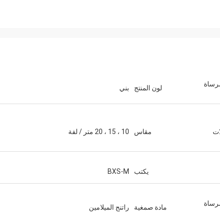
مرساة
لون المنتج
بني
ات
مقاس
10 ، 15 ، 20 متر / لفة
يكتب
BXS-M
مرساة
مادة صمغية
راتنج الميلامين