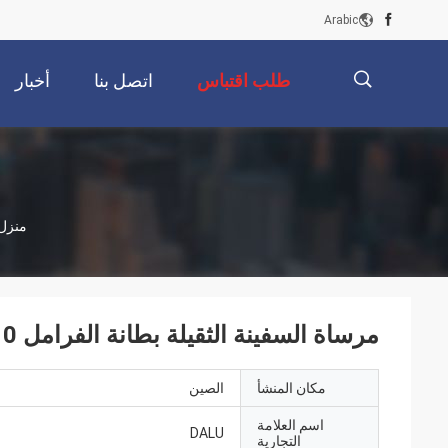
Arabic
طلب اقتباس
اتصل بنا
أخبار
描
منزل
述
مرساة السفينة الثقيلة بطانة الفرامل 10 15 20 متر / لفة
مكان المنشأ
الصين
اسم العلامة
DALU
التجارية