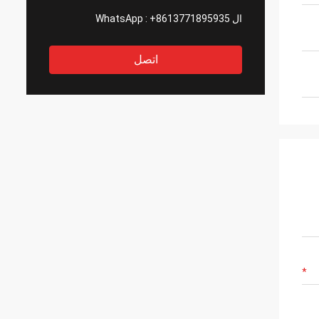
ال WhatsApp :
+8613771895935
اتصل