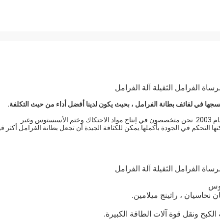
اة الفرامل الثقيلة آلة الفرامل
سجها في لفائف بطانة الفرامل ، بحيث يكون لدينا أفضل أداء من حيث التكلفة.
تأسست شركة Ningbo Xinyan Friction Materials Co.، Ltd. في عام 2003. نحن متخصصون في إنتاج مواد الاحتكاك وختم الأسبستوس وغير
ها التحكم في الجودة بأكملها.يمكن للكثافة الجيدة أن تجعل بطانة الفرامل أكثر ق
اة الفرامل الثقيلة آلة الفرامل
ن نحاسيان ، راتينج ميلامين.
كبح ونقل قوة آلات الطاقة الكبيرة.