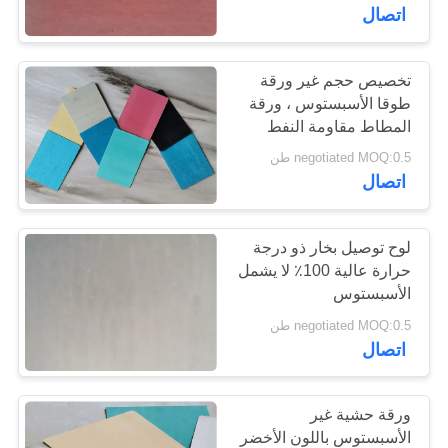
اتصال
مراقبة
الجودة
تخصيص حجم غير ورقة
39
طوقا الأسبستوس ، ورقة
لفة بطانة الفرامل
المطاط مقاومة النفط
اتصل
negotiated MOQ:0.5 طن
المنسوجة
بنا
اتصال
اطلب
لوح توصيل بخار ذو درجة
حرارة عالية 100٪ لا يشمل
اقتباس
الأسبستوس
79
negotiated MOQ:0.5 طن
بطانة المكابح
خريطة
اتصال
الموقع
الصناعية
ورقة حشية غير
PRIVACY
الأسبستوس باللون الأخضر