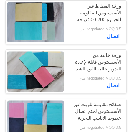
ورقة المطاط غير
الأسبستوس المقاومة
30
للحرارة 200-500 درجة
ورقة حشية توصيل
مئوية لظروف النفط
negotiated MOQ:0.5 طن
اتصال
الزيت
ورقة خالية من
الأسبستوس قابلة لإعادة
التدوير عالية القوة الشد
الخدمة الطويلة في الحياة
16
negotiated MOQ:0.5 طن
اتصال
مادة كتلة الفرامل
صفائح مقاومة للزيت غير
الأسبستوس لختم اتصال
خطوط الأنابيب البحرية
negotiated MOQ:0.5 طن