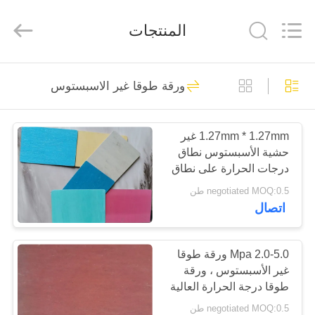
Ningbo
Xinyan
Friction
المنتجات
Materials
Co.,
Ltd..
All
Rights
منزل،
180
Reserved.
ورقة طوقا غير الاسبستوس
بيت
بطانة الفرامل غير
المنسوجة
1.27mm * 1.27mm غير
منتجات
حشية الأسبستوس نطاق
الأسبستوس
درجات الحرارة على نطاق
معلومات
واسع
negotiated MOQ:0.5 طن
اتصال
عنا
20
بطانة الفرامل
جولة
2.0-5.0 Mpa ورقة طوقا
غير الأسبستوس ، ورقة
في
الاسبستوس
طوقا درجة الحرارة العالية
المعمل
negotiated MOQ:0.5 طن