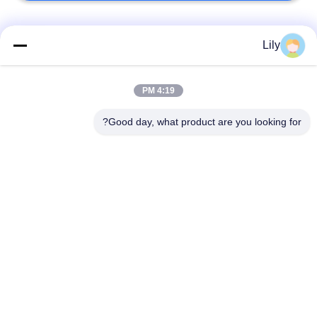
فئات شعبية
جميع
Lily
بطانة الفرامل غير
بطانة الفرامل
4:19 PM
المنسوجة الأسبستوس
الاسبستوس
Good day, what product are you looking for?
لفة بطانة الفرامل
بطانة المكابح الصناعية
المنسوجة
ورقة الوصل غير
ورقة ربط الأسبستوس
الأسبستوس
ورقة حشية توصيل
مادة كتلة الفرامل
الزيت