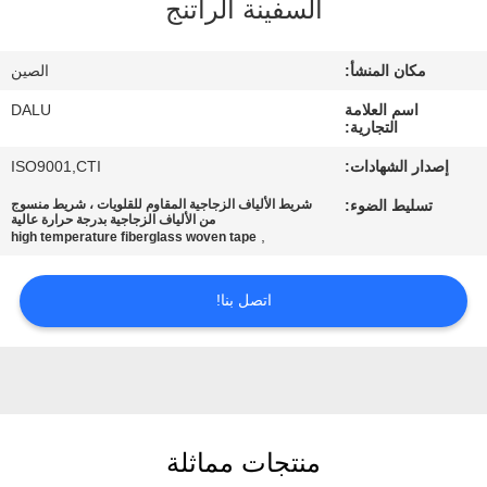
السفينة الراتنج
مراقبة
مكان المنشأ:
الصين
الجودة
اسم العلامة
DALU
التجارية:
اتصل
إصدار الشهادات:
ISO9001,CTI
بنا
تسليط الضوء:
شريط الألياف الزجاجية المقاوم للقلويات ، شريط منسوج
من الألياف الزجاجية بدرجة حرارة عالية
,
high temperature fiberglass woven tape
اطلب
اقتباس
اتصل بنا!
خريطة
الموقع
منتجات مماثلة
PRIVACY