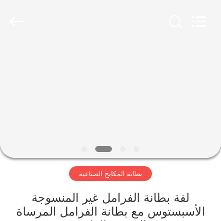
Ningbo
Xinyan
Friction
Materials
Co.,
Ltd..
All
Rights
منزل،
Reserved.
بيت
منتجات
معلومات
عنا
بطانة المكابح الصناعية
جولة
في
لفة بطانة الفرامل غير المنسوجة
الأسبستوس مع بطانة الفرامل المرساة
المعمل