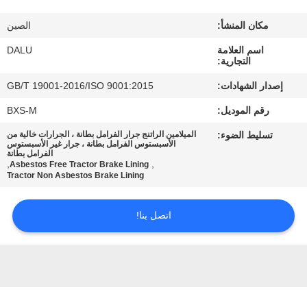
مكان المنشأ:
الصين
مراقبة
اسم العلامة
DALU
الجودة
التجارية:
إصدار الشهادات:
GB/T 19001-2016/ISO 9001:2015
اتصل
رقم الموديل:
BXS-M
بنا
تسليط الضوء:
الميلامين الراتنج جرار الفرامل بطانة ، الجرارات خالية من
الأسبستوس الفرامل بطانة ، جرار غير الأسبستوس
الفرامل بطانة
اطلب
,
,
Asbestos Free Tractor Brake Lining
Tractor Non Asbestos Brake Lining
اقتباس
اتصل بنا!
خريطة
الموقع
PRIVACY