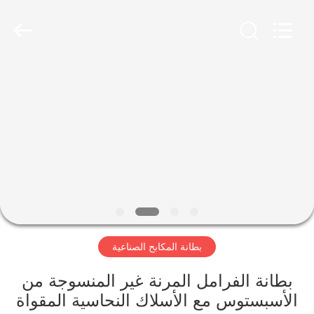
Ningbo
Xinyan
Friction
Materials
Co.,
Ltd..
All
Rights
منزل،
Reserved.
بيت
منتجات
معلومات
عنا
بطانة المكابح الصناعية
جولة
في
بطانة الفرامل المرنة غير المنسوجة من
الأسبستوس مع الأسلاك النحاسية المقواة
المعمل