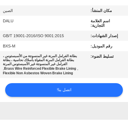
مكان المنشأ:
الصين
مراقبة
اسم العلامة
DALU
الجودة
التجارية:
إصدار الشهادات:
GB/T 19001-2016/ISO 9001:2015
اتصل
رقم الموديل:
BXS-M
بنا
تسليط الضوء:
بطانة الفرامل المرنة غير المنسوجة من الأسبستوس ،
بطانة الفرامل المرنة المقواة بأسلاك نحاسية ، بطانة
الفرامل غير المنسوجة غير الأسبستوس المرنة
اطلب
,
,
Brass Wire Reinforced Flexible Brake Lining
Flexible Non Asbestos Woven Brake Lining
اقتباس
اتصل بنا!
خريطة
الموقع
PRIVACY