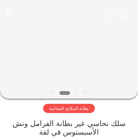
Ningbo
Xinyan
Friction
Materials
Co.,
Ltd..
All
Rights
منزل،
Reserved.
بيت
منتجات
معلومات
عنا
بطانة المكابح الصناعية
جولة
في
سلك نحاسي غير بطانة الفرامل ونش
الأسبستوس في لفة
المعمل