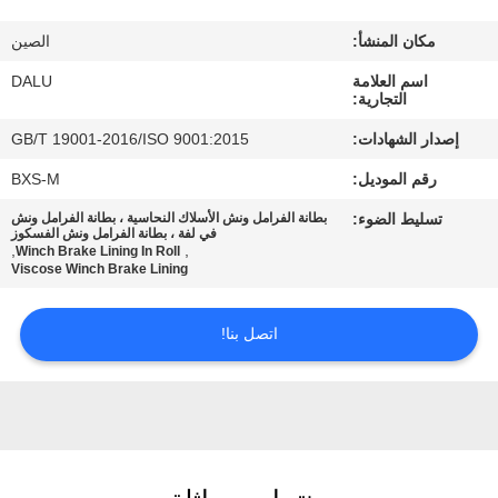
مكان المنشأ:
الصين
مراقبة
اسم العلامة
DALU
الجودة
التجارية:
إصدار الشهادات:
GB/T 19001-2016/ISO 9001:2015
اتصل
رقم الموديل:
BXS-M
بنا
تسليط الضوء:
بطانة الفرامل ونش الأسلاك النحاسية ، بطانة الفرامل ونش
في لفة ، بطانة الفرامل ونش الفسكوز
,
,
Winch Brake Lining In Roll
اطلب
Viscose Winch Brake Lining
اقتباس
اتصل بنا!
خريطة
الموقع
PRIVACY