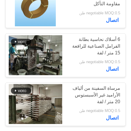
مقاومة التآكل
POLICY
negotiable MOQ:0.5 طن
30
اتصال
ورقة الوصل غير
6 أسلاك نحاسية بطانة
الأسبستوس
الفرامل الصناعية للرافعة
15 متر / لفة
negotiable MOQ:0.5 طن
اتصال
30
مرساة السفينة من ألياف
ورقة ربط
الأراميد غير الأسبستوس
20 متر / لفة
الأسبستوس
negotiable MOQ:0.5 طن
اتصال