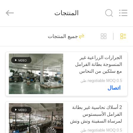
Ningbo
Xinyan
Friction
المنتجات
Materials
Co.,
Ltd..
All
Rights
منزل،
180
Reserved.
جميع المنتجات
بيت
بطانة الفرامل غير
المنسوجة
الجرارات الزراعية غير
منتجات
المنسوجة بطانة الفرامل
الأسبستوس
مع سلكين من النحاس
معلومات
الأصفر
negotiable MOQ:0.5 طن
اتصال
عنا
20
بطانة الفرامل
جولة
2 أسلاك نحاسية غير بطانة
الفرامل الأسبستوس
في
الاسبستوس
لمرساة السفينة ونش ونش
المعمل
negotiable MOQ:0.5 طن