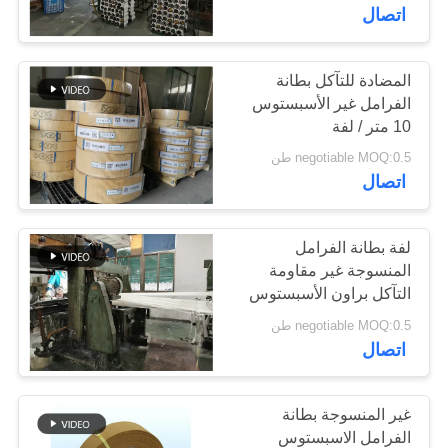
اتصال
مراقبة
الجودة
المضادة للتآكل بطانة
39
الفرامل غير الأسبستوس
لفة بطانة الفرامل
10 متر / لفة
اتصل
negotiable MOQ:0.5 طن
المنسوجة
بنا
اتصال
اطلب
لفة بطانة الفرامل
المنسوجة غير مقاومة
اقتباس
التآكل براون الأسبستوس
79
negotiable MOQ:0.5 طن
بطانة المكابح
خريطة
اتصال
الموقع
الصناعية
غير المنسوجة بطانة
PRIVACY
الفرامل الاسبستوس