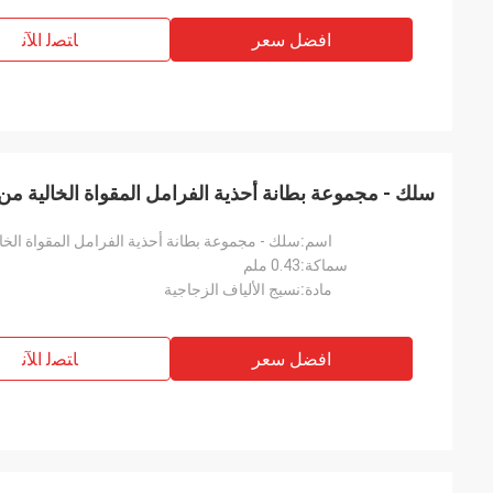
افضل سعر
ﺎﺘﺼﻟ ﺍﻶﻧ
سلك - مجموعة بطانة أحذية الفرامل المقواة الخالية م
اسم:
سلك - مجموعة بطانة أحذية الفرامل المقواة الخا
سماكة:
0.43 ملم
مادة:
نسيج الألياف الزجاجية
افضل سعر
ﺎﺘﺼﻟ ﺍﻶﻧ