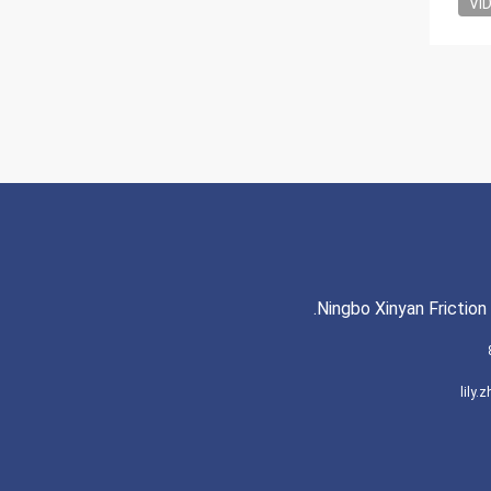
VI
Ningbo Xinyan Friction 
lily