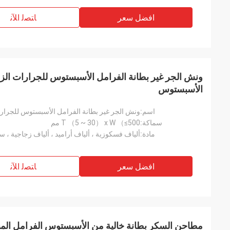
افضل سعر
ﺎﺘﺼﻟ ﺍﻶﻧ
ونش الجر غير بطانة الفرامل الأسبستوس للجرارات الزر
الأسبستوس
اسم:
سماكة:
T （5 ~ 30） x W （≤500 مم
مادة:
افضل سعر
ﺎﺘﺼﻟ ﺍﻶﻧ
مطاحن السكر بطانة خالية من الأسبستوس الفرامل ال