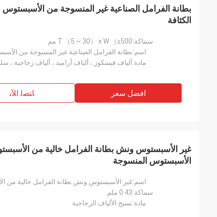
بطانة الفرامل الصناعية غير المنسوجة من الأسبستوس ،
الكثافة
سماكة:
T （5 ~ 30） x W （≤500 مم
اسم:
مادة:
افضل سعر
ﺎﺘﺼﻟ ﺍﻶﻧ
غير الأسبستوس ونش بطانة الفرامل خالية من الأسبستو
الأسبستوس المنسوجة
اسم:
سماكة:
0.43 ملم
مادة:
نسيج الألياف الزجاجية