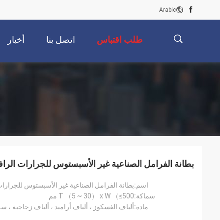
Arabic
طلب اقتباس
اتصل بنا
أخبار
描
述
بطانة الفرامل الصناعية غير الأسبستوس للجرارات الراف
اسم:
بطانة الفرامل الصناعية غير الأسبستوس للجرارات
سماكة:
T （5 ~ 30） x W （≤500 مم
مادة:
ألياف الفسكوز ، ألياف أراميد ، ألياف زجاجية ، سل