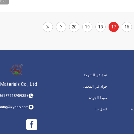
DEO
20
19
18
17
16
نبذة عن الشركة
Materials Co., Ltd.
جولة في المعمل
+8613771895935
ضبط الجودة
.zhang@xynao.com
ة
اتصل بنا