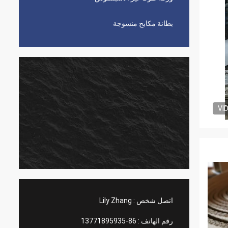
بطانة مكابح منسوجة
VI
اتصل شخص :
Lily Zhang
رقم الهاتف :
86-13771895935