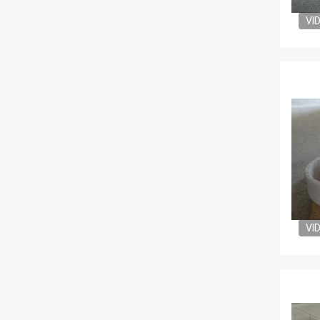
VI
VI