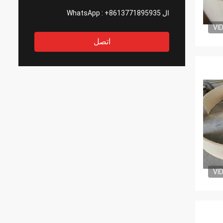
ال WhatsApp :
+8613771895935
VI
اتصل
VI